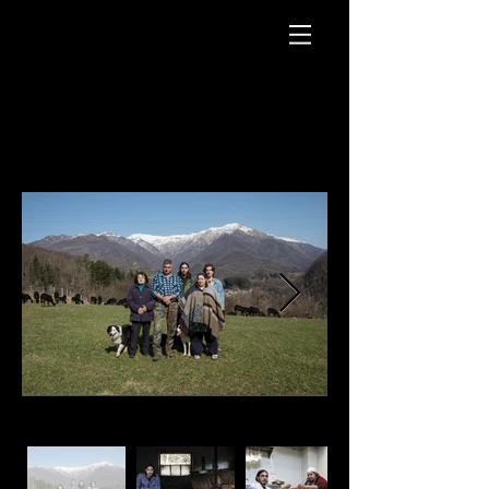
EREDITà DI FAMIGLIA
ASSIGNMENT FOR DOLCE AND
GABBANA